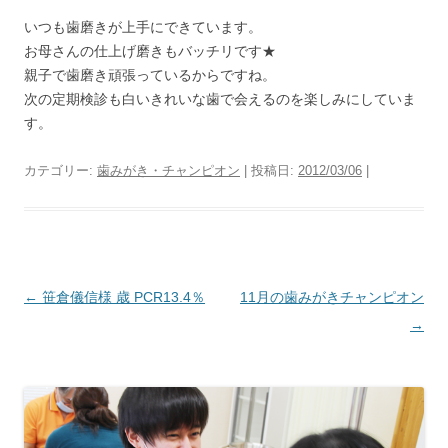
いつも歯磨きが上手にできています。
お母さんの仕上げ磨きもバッチリです★
親子で歯磨き頑張っているからですね。
次の定期検診も白いきれいな歯で会えるのを楽しみにしていま
す。
カテゴリー:
歯みがき・チャンピオン
| 投稿日:
2012/03/06
|
投
←
笹倉儀信様 歳 PCR13.4％
11月の歯みがきチャンピオン
稿
→
ナ
ビ
ゲ
ー