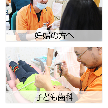
シ
ョ
ン