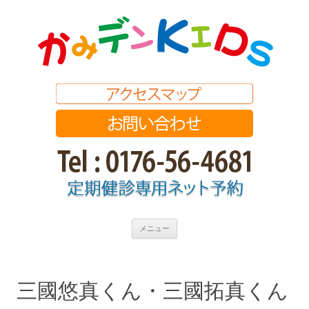
コ
メニュー
ン
テ
ン
ツ
へ
ス
三國悠真くん・三國拓真くん
キ
ッ