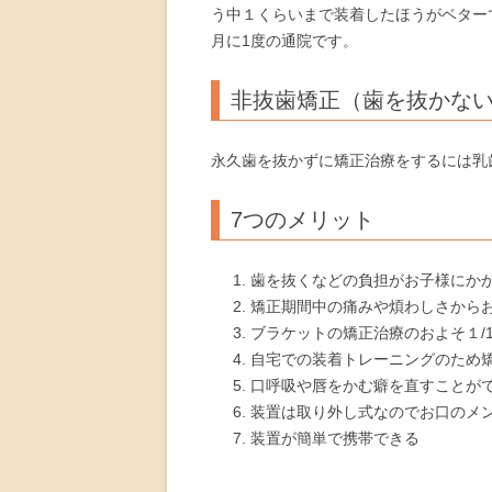
う中１くらいまで装着したほうがベター
月に1度の通院です。
非抜歯矯正（歯を抜かな
永久歯を抜かずに矯正治療をするには乳
7つのメリット
歯を抜くなどの負担がお子様にか
矯正期間中の痛みや煩わしさから
ブラケットの矯正治療のおよそ１/
自宅での装着トレーニングのため
口呼吸や唇をかむ癖を直すことが
装置は取り外し式なのでお口のメ
装置が簡単で携帯できる