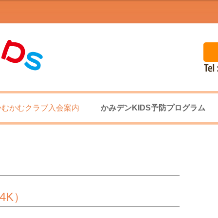
コ
ン
かむかむクラブ入会案内
かみデンKIDS予防プログラム
テ
ン
ツ
へ
ハニークラブ
妊婦の方へ
ス
キ
ッ
プ
キッズクラブ
子ども歯科
ジュニアクラブ
子ども矯正治療
4K）
矯正クラブ
予防歯科