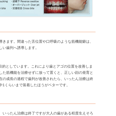
導きます。間違った舌位置や口呼吸のような筋機能癖は、
しい歯列へ誘導します。
を目的としています。これにより歯とアゴの位置を改善しま
した筋機能を治療せずに放って置くと、正しい顔の発育と
在の成長の過程で歯列が改善されたら、いったん治療は終
中1くらいまで装着したほうがベターです。
、いったん治療は終了ですが大人の歯がある程度生えそろ